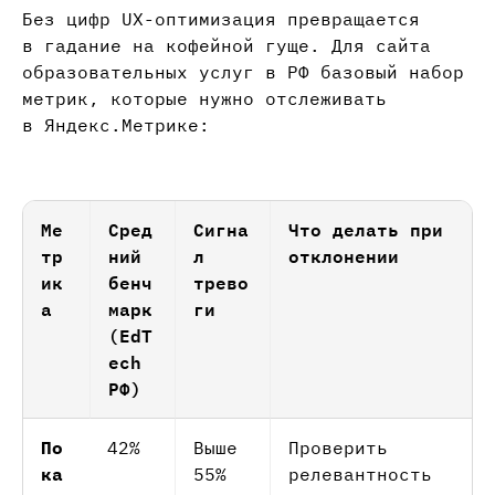
Без цифр UX-оптимизация превращается
в гадание на кофейной гуще. Для сайта
образовательных услуг в РФ базовый набор
метрик, которые нужно отслеживать
в Яндекс.Метрике:
Ме
Сред
Сигна
Что делать при
тр
ний
л
отклонении
ик
бенч
трево
а
марк
ги
(EdT
ech
РФ)
По
42%
Выше
Проверить
ка
55%
релевантность