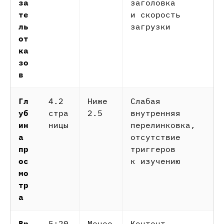
за
заголовка
те
и скорость
ль
загрузки
от
ка
зо
в
Гл
4.2
Ниже
Слабая
уб
стра
2.5
внутренняя
ин
ницы
перелинковка,
а
отсутствие
пр
триггеров
ос
к изучению
мо
тр
а
Вр
5:20
Менее
Контент