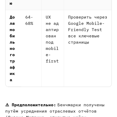
ю
До
64-
UX
Проверить через
ля
68%
не ад
Google Mobile-
мо
аптир
Friendly Test
би
ован
все ключевые
ль
под
страницы
но
mobil
го
e-
тр
first
аф
ик
а
⚠️ Предположительно:
Бенчмарки получены
путём усреднения отраслевых отчётов