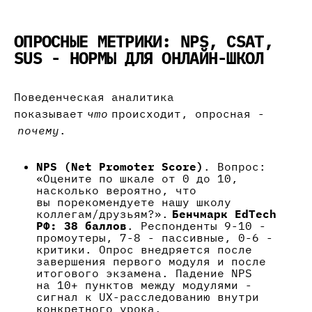
ОПРОСНЫЕ МЕТРИКИ: NPS, CSAT,
SUS - НОРМЫ ДЛЯ ОНЛАЙН-ШКОЛ
Поведенческая аналитика
показывает
что
происходит, опросная -
почему
.
NPS (Net Promoter Score)
. Вопрос:
«Оцените по шкале от 0 до 10,
насколько вероятно, что
вы порекомендуете нашу школу
коллегам/друзьям?».
Бенчмарк EdTech
РФ: 38 баллов
. Респонденты 9-10 -
промоутеры, 7-8 - пассивные, 0-6 -
критики. Опрос внедряется после
завершения первого модуля и после
итогового экзамена. Падение NPS
на 10+ пунктов между модулями -
сигнал к UX-расследованию внутри
конкретного урока.