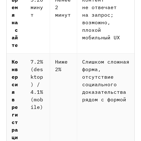
ем
мину
2
не отвечает
я
т
минут
на запрос;
на
возможно,
с
плохой
ай
мобильный UX
те
Ко
7.2%
Ниже
Слишком сложная
нв
(des
2%
форма,
ер
ktop
отсутствие
си
) /
социального
я
4.1%
доказательства
в
(mob
рядом с формой
ре
ile)
ги
ст
ра
ци