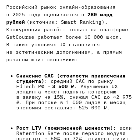
Российский рынок онлайн-образования
в 2025 году оценивается в
280 млрд
рублей
(источник: Smart Ranking).
Конкуренция растёт: только на платформе
GetCourse работает более 60 000 школ.
В таких условиях UX становится
не эстетическим дополнением, а прямым
рычагом юнит-экономики:
Снижение CAC (стоимости привлечения
студента)
: средний CAC по рынку
EdTech РФ -
3 500 ₽
. Улучшение UX
лендинга может поднять конверсию
в заявку на 15%, снижая CAC до ~2 975
₽. При потоке в 1 000 лидов в месяц
экономия составляет 525 000 ₽.
Рост LTV (пожизненной ценности)
: если
Retention Rate после первого модуля
вырастет с 60% до 72%, студент купит