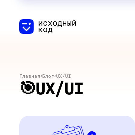
Главная
Блог
UX/UI
🎯
UX/UI