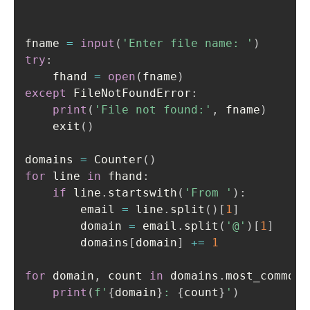
fname 
=
input
(
'Enter file name: '
)
try
:
    fhand 
=
open
(
fname
)
except
 FileNotFoundError
:
print
(
'File not found:'
,
 fname
)
    exit
(
)
domains 
=
 Counter
(
)
for
 line 
in
 fhand
:
if
 line
.
startswith
(
'From '
)
:
        email 
=
 line
.
split
(
)
[
1
]
        domain 
=
 email
.
split
(
'@'
)
[
1
]
        domains
[
domain
]
+=
1
for
 domain
,
 count 
in
 domains
.
most_common
(
print
(
f'
{
domain
}
: 
{
count
}
'
)