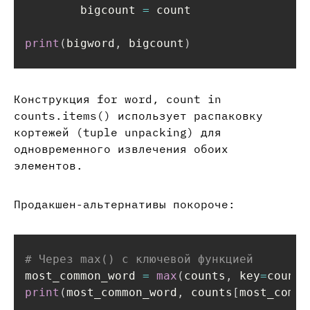
        bigcount 
=
 count

print
(
bigword
,
 bigcount
)
Конструкция for word, count in
counts.items() использует распаковку
кортежей (tuple unpacking) для
одновременного извлечения обоих
элементов.
Продакшен-альтернативы покороче:
# Через max() с ключевой функцией
most_common_word 
=
max
(
counts
,
 key
=
counts
print
(
most_common_word
,
 counts
[
most_commo