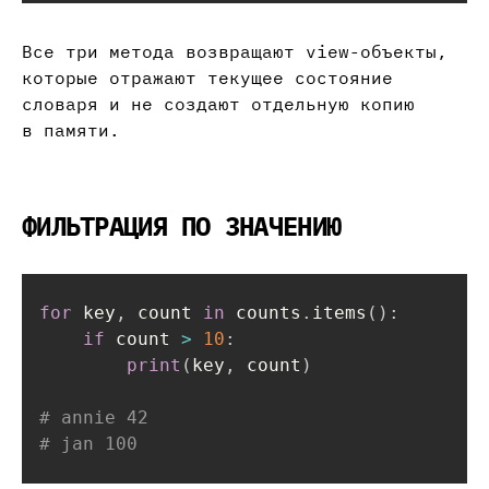
Все три метода возвращают view-объекты,
которые отражают текущее состояние
словаря и не создают отдельную копию
в памяти.
ФИЛЬТРАЦИЯ ПО ЗНАЧЕНИЮ
for
 key
,
 count 
in
 counts
.
items
(
)
:
if
 count 
>
10
:
print
(
key
,
 count
)
# annie 42
# jan 100