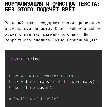
НОРМАЛИЗАЦИЯ И ОЧИСТКА ТЕКСТА:
БЕЗ ЭТОГО ПОДСЧЁТ ВРЁТ
Реальный текст содержит знаки препинания
и смешанный регистр. Слова «Who» и «who»
будут считаться разными ключами. Для
корректного анализа нужна нормализация:
import
 string

line 
=
'Hello, World! Hello...'
line 
=
 line
.
translate
(
str
.
maketrans
(
''
,
'
line 
=
 line
.
lower
(
)
# 'hello world hello'