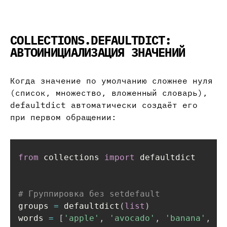
COLLECTIONS.DEFAULTDICT:
АВТОИНИЦИАЛИЗАЦИЯ ЗНАЧЕНИЙ
Когда значение по умолчанию сложнее нуля
(список, множество, вложенный словарь),
defaultdict автоматически создаёт его
при первом обращении:
from
 collections 
import
 defaultdict

# Группировка без setdefault
groups 
=
 defaultdict
(
list
)
words 
=
[
'apple'
,
'avocado'
,
'banana'
,
'b