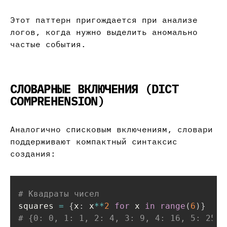
Этот паттерн пригождается при анализе
логов, когда нужно выделить аномально
частые события.
СЛОВАРНЫЕ ВКЛЮЧЕНИЯ (DICT
COMPREHENSION)
Аналогично списковым включениям, словари
поддерживают компактный синтаксис
создания:
# Квадраты чисел
squares 
=
{
x
:
 x
**
2
for
 x 
in
range
(
6
)
}
# {0: 0, 1: 1, 2: 4, 3: 9, 4: 16, 5: 25}