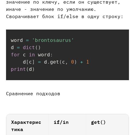
значение по ключу, если он существует,
иначе - значение по умолчанию.
Сворачивает блок if/else в одну строку:
word 
=
'brontosaurus'
d 
=
dict
(
)
for
 c 
in
 word
:
    d
[
c
]
=
 d
.
get
(
c
,
0
)
+
1
print
(
d
)
Сравнение подходов
Характерис
if/in
get()
тика