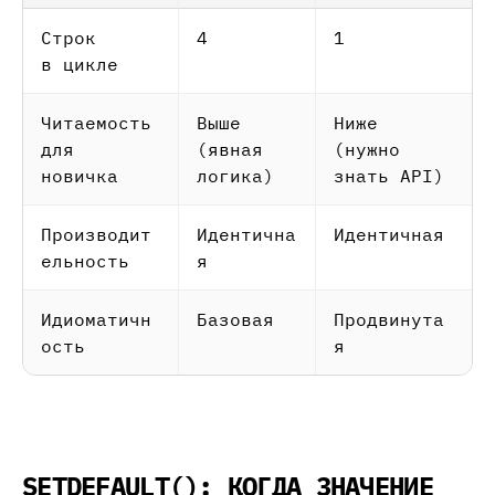
Строк
4
1
в цикле
Читаемость
Выше
Ниже
для
(явная
(нужно
новичка
логика)
знать API)
Производит
Идентична
Идентичная
ельность
я
Идиоматичн
Базовая
Продвинута
ость
я
SETDEFAULT(): КОГДА ЗНАЧЕНИЕ