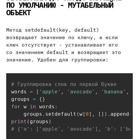
ПО УМОЛЧАНИЮ - МУТАБЕЛЬНЫЙ
ОБЪЕКТ
Метод setdefault(key, default)
возвращает значение по ключу, а если
ключ отсутствует - устанавливает его
со значением default и возвращает это
значение. Удобен для группировки:
# Группировка слов по первой букве
words 
=
[
'apple'
,
'avocado'
,
'banana'
,
'b
groups 
=
{
}
for
 w 
in
 words
:
    groups
.
setdefault
(
w
[
0
]
,
[
]
)
.
append
(
w
)
print
(
groups
)
# {'a': ['apple', 'avocado'], 'b': ['bana