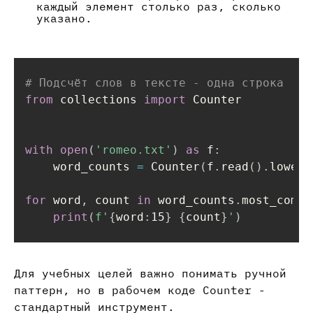
каждый элемент столько раз, сколько
указано.
# Подсчёт слов в тексте - одна строка
from
 collections 
import
 Counter

with
open
(
'romeo.txt'
)
as
 f
:
    word_counts 
=
 Counter
(
f
.
read
(
)
.
lower
(
for
 word
,
 count 
in
 word_counts
.
most_commo
print
(
f'
{
word
:
15
}
{
count
}
'
)
Для учебных целей важно понимать ручной
паттерн, но в рабочем коде Counter -
стандартный инструмент.