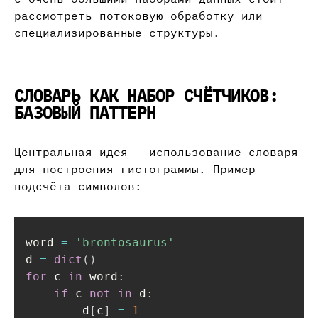
рассмотреть потоковую обработку или
специализированные структуры.
СЛОВАРЬ КАК НАБОР СЧЁТЧИКОВ:
БАЗОВЫЙ ПАТТЕРН
Центральная идея - использование словаря
для построения гистограммы. Пример
подсчёта символов:
word 
=
'brontosaurus'
d 
=
dict
(
)
for
 c 
in
 word
:
if
 c 
not
in
 d
:
        d
[
c
]
=
1