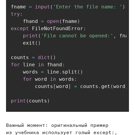
fname 
=
input
(
'Enter the file name: '
)
try
:
    fhand 
=
open
(
fname
)
except
 FileNotFoundError
:
print
(
'File cannot be opened:'
,
 fname
    exit
(
)
counts 
=
dict
(
)
for
 line 
in
 fhand
:
    words 
=
 line
.
split
(
)
for
 word 
in
 words
:
        counts
[
word
]
=
 counts
.
get
(
word
,
0
print
(
counts
)
Важный момент: оригинальный пример
из учебника использует голый except:,