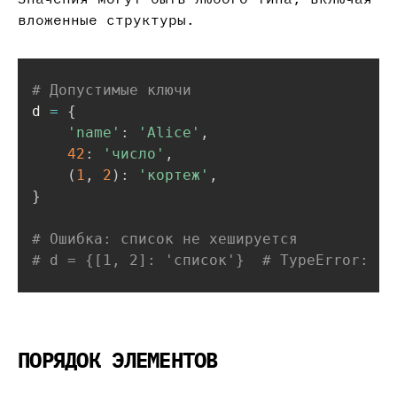
вложенные структуры.
# Допустимые ключи
d 
=
{
'name'
:
'Alice'
,
42
:
'число'
,
(
1
,
2
)
:
'кортеж'
,
}
# Ошибка: список не хешируется
# d = {[1, 2]: 'список'}  # TypeError: un
ПОРЯДОК ЭЛЕМЕНТОВ