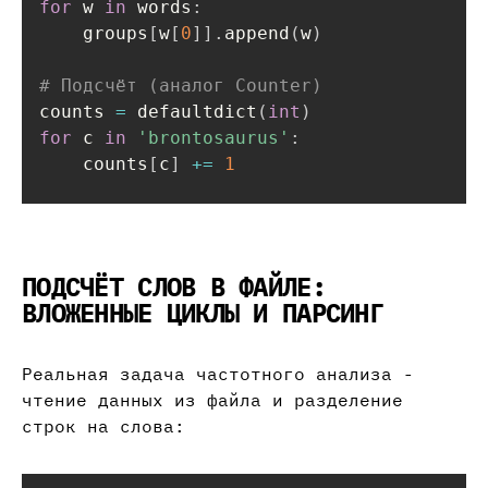
for
 w 
in
 words
:
    groups
[
w
[
0
]
]
.
append
(
w
)
# Подсчёт (аналог Counter)
counts 
=
 defaultdict
(
int
)
for
 c 
in
'brontosaurus'
:
    counts
[
c
]
+=
1
ПОДСЧЁТ СЛОВ В ФАЙЛЕ:
ВЛОЖЕННЫЕ ЦИКЛЫ И ПАРСИНГ
Реальная задача частотного анализа -
чтение данных из файла и разделение
строк на слова: