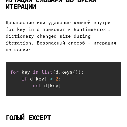
ИТЕРАЦИИ
Добавление или удаление ключей внутри
for key in d приводит к RuntimeError:
dictionary changed size during
iteration. Безопасный способ - итерация
по копии:
for
 key 
in
list
(
d
.
keys
(
)
)
:
if
 d
[
key
]
<
2
:
del
 d
[
key
]
ГОЛЫЙ EXCEPT