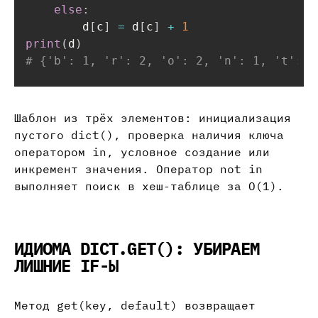
else
:
        d
[
c
]
=
 d
[
c
]
+
1
print
(
d
)
# {'b': 1, 'r': 2, 'o': 2, 'n': 1, 't': 1
Шаблон из трёх элементов: инициализация
пустого dict(), проверка наличия ключа
оператором in, условное создание или
инкремент значения. Оператор not in
выполняет поиск в хеш-таблице за O(1).
ИДИОМА DICT.GET(): УБИРАЕМ
ЛИШНИЕ IF-Ы
Метод get(key, default) возвращает