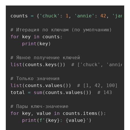
counts 
=
{
'chuck'
:
1
,
'annie'
:
42
,
'jan'
:
# Итерация по ключам (по умолчанию)
for
 key 
in
 counts
:
print
(
key
)
# Явное получение ключей
list
(
counts
.
keys
(
)
)
# ['chuck', 'annie',
# Только значения
list
(
counts
.
values
(
)
)
# [1, 42, 100]
total 
=
sum
(
counts
.
values
(
)
)
# 143
# Пары ключ-значение
for
 key
,
 value 
in
 counts
.
items
(
)
:
print
(
f'
{
key
}
: 
{
value
}
'
)