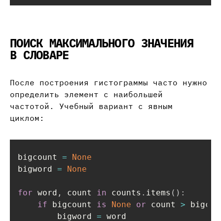
ПОИСК МАКСИМАЛЬНОГО ЗНАЧЕНИЯ
В СЛОВАРЕ
После построения гистограммы часто нужно
определить элемент с наибольшей
частотой. Учебный вариант с явным
циклом:
bigcount 
=
None
bigword 
=
None
for
 word
,
 count 
in
 counts
.
items
(
)
:
if
 bigcount 
is
None
or
 count 
>
 bigcou
        bigword 
=
 word
