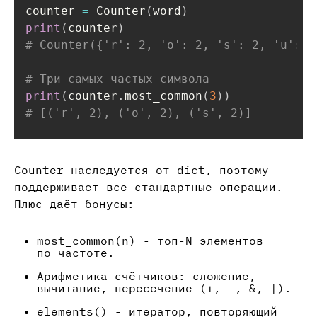
counter 
=
 Counter
(
word
)
print
(
counter
)
# Counter({'r': 2, 'o': 2, 's': 2, 'u': 2
# Три самых частых символа
print
(
counter
.
most_common
(
3
)
)
# [('r', 2), ('o', 2), ('s', 2)]
Counter наследуется от dict, поэтому
поддерживает все стандартные операции.
Плюс даёт бонусы:
most_common(n) - топ-N элементов
по частоте.
Арифметика счётчиков: сложение,
вычитание, пересечение (+, -, &, |).
elements() - итератор, повторяющий