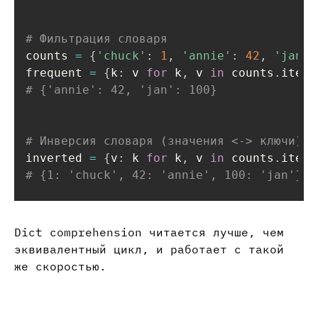
# Фильтрация словаря
counts 
=
{
'chuck'
:
1
,
'annie'
:
42
,
'jan'
:
frequent 
=
{
k
:
 v 
for
 k
,
 v 
in
 counts
.
items
# {'annie': 42, 'jan': 100}
# Инверсия словаря (значения <-> ключи)
inverted 
=
{
v
:
 k 
for
 k
,
 v 
in
 counts
.
items
# {1: 'chuck', 42: 'annie', 100: 'jan'}
Dict comprehension читается лучше, чем
эквивалентный цикл, и работает с такой
же скоростью.