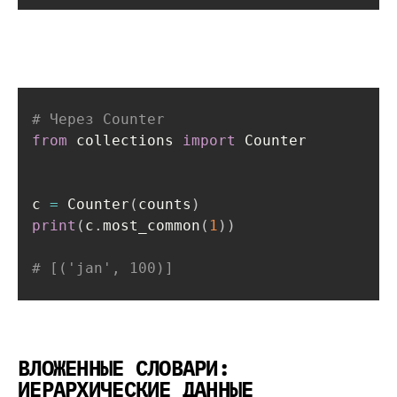
# Через Counter
from
 collections 
import
 Counter

c 
=
 Counter
(
counts
)
print
(
c
.
most_common
(
1
)
)
# [('jan', 100)]
ВЛОЖЕННЫЕ СЛОВАРИ:
ИЕРАРХИЧЕСКИЕ ДАННЫЕ