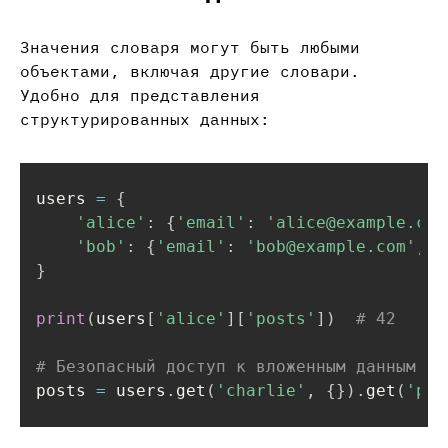
Значения словаря могут быть любыми
объектами, включая другие словари.
Удобно для представления
структурированных данных:
users 
=
{
'alice'
:
{
'email'
:
'alice@example.com
'bob'
:
{
'email'
:
'bob@example.com'
,
'
}
print
(
users
[
'alice'
]
[
'posts'
]
)
# 42
# Безопасный доступ к вложенным данным
posts 
=
 users
.
get
(
'charlie'
,
{
}
)
.
get
(
'pos