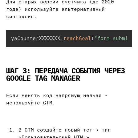
Для старых версий счётчика (до 2020
года) используйте альтернативный
синтаксис:
yaCounterXXXXXXX
.
reachGoal
(
"form_submit"
)
ШАГ 3: ПЕРЕДАЧА СОБЫТИЯ ЧЕРЕЗ
GOOGLE TAG MANAGER
Если менять код напрямую нельзя -
используйте GTM.
В GTM создайте новый тег → тип
«Пользовательский HTML».