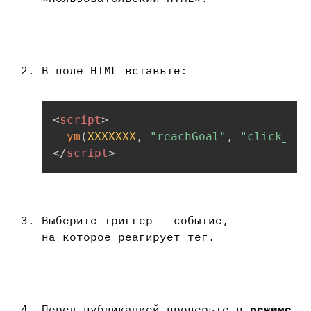
В поле HTML вставьте:
<
script
>
ym
(
XXXXXXX
,
"reachGoal"
,
"click_sub
</
script
>
Выберите триггер - событие,
на которое реагирует тег.
Перед публикацией проверьте в
режиме