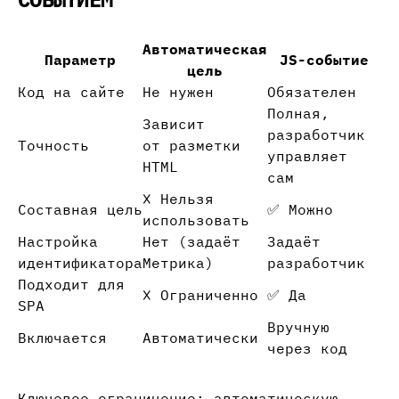
Автоматическая
Параметр
JS-событие
цель
Код на сайте
Не нужен
Обязателен
Полная,
Зависит
разработчик
Точность
от разметки
управляет
HTML
сам
❌ Нельзя
Составная цель
✅ Можно
использовать
Настройка
Нет (задаёт
Задаёт
идентификатора
Метрика)
разработчик
Подходит для
❌ Ограниченно
✅ Да
SPA
Вручную
Включается
Автоматически
через код
Ключевое ограничение: автоматическую