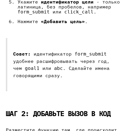
Укажите
идентификатор цели
- только
латиница, без пробелов, например
или
.
form_submit
click_call
Нажмите
«Добавить цель»
.
Совет:
идентификатор
form_submit
удобнее расшифровывать через год,
чем
или
. Сделайте имена
goal1
abc
говорящими сразу.
ШАГ 2: ДОБАВЬТЕ ВЫЗОВ В КОД
Разместите функцию там, где происходит