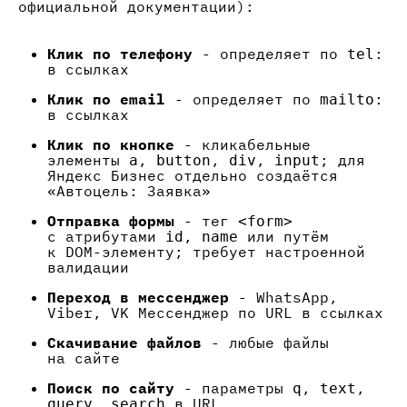
официальной документации):
Клик по телефону
- определяет по
tel:
в ссылках
Клик по email
- определяет по
mailto:
в ссылках
Клик по кнопке
- кликабельные
элементы
,
,
,
; для
a
button
div
input
Яндекс Бизнес отдельно создаётся
«Автоцель: Заявка»
Отправка формы
- тег
<form>
с атрибутами
,
или путём
id
name
к DOM-элементу; требует настроенной
валидации
Переход в мессенджер
- WhatsApp,
Viber, VK Мессенджер по URL в ссылках
Скачивание файлов
- любые файлы
на сайте
Поиск по сайту
- параметры
,
,
q
text
,
в URL
query
search