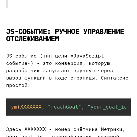
JS-СОБЫТИЕ: РУЧНОЕ УПРАВЛЕНИЕ
ОТСЛЕЖИВАНИЕМ
JS-событие (тип цели «JavaScript-
событие») - это конверсия, которую
разработчик запускает вручную через
вызов функции в коде страницы. Синтаксис
простой:
ym
(
XXXXXXX
,
"reachGoal"
,
"your_goal_id"
)
;
Здесь
- номер счётчика Метрики,
XXXXXXX
- идентификатор, который
your_goal_id