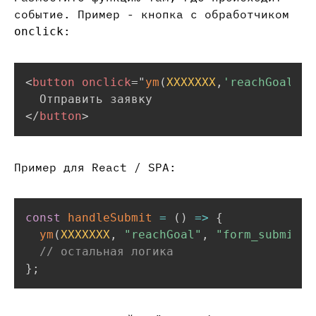
событие. Пример - кнопка с обработчиком
:
onclick
<
button
onclick
=
"
ym
(
XXXXXXX
,
'reachGoal'
,
'
</
button
>
Пример для React / SPA:
const
handleSubmit
=
(
)
=>
{
ym
(
XXXXXXX
,
"reachGoal"
,
"form_submit"
)
// остальная логика
}
;