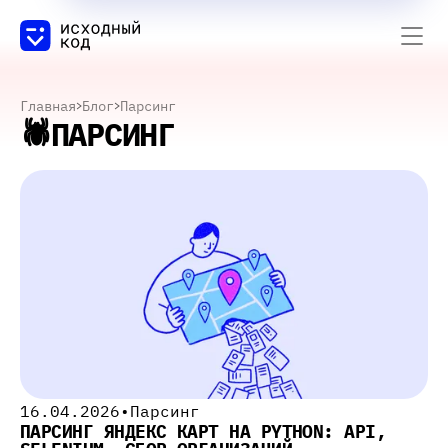
Главная
Блог
Парсинг
🕷️
ПАРСИНГ
16.04.2026
•
Парсинг
ПАРСИНГ ЯНДЕКС КАРТ НА PYTHON: API,